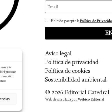
email
Consentimiento
He leído y acepto la
Política de Privacid
Aviso legal
Política de privacidad
cenar y/o
Política de cookies
itirá procesar
 consentir o
Sostenibilidad ambiental
iones.
© 2026 Editorial Catedral
encias
Web desarrollada por
Wébico Editorial