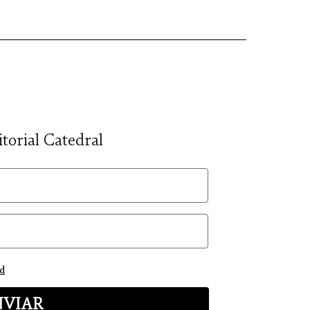
itorial Catedral
ad