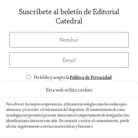
Suscríbete al boletín de Editorial
Catedral
nom
email
Consentimiento
He leído y acepto la
Política de Privacidad
Esta web utiliza cookies
Para ofrecer las mejores experiencias, utilizamos tecnologías como las cookies para
almacenar y/o acceder a la información del dispositivo. El consentimiento de estas
Aviso legal
tecnologías nos permitirá procesar datos como el comportamiento de navegación o las
identificaciones únicas en este sitio. No consentir o retirar el consentimiento, puede
Política de privacidad
afectar negativamente a ciertas características y funciones.