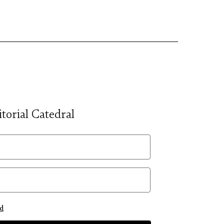
itorial Catedral
ad