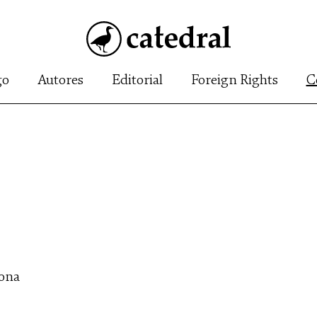
go
Autores
Editorial
Foreign Rights
C
lona