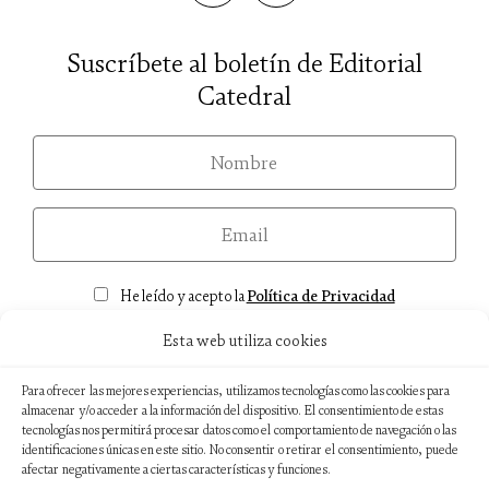
Suscríbete al boletín de Editorial
Catedral
nom
email
Consentimiento
He leído y acepto la
Política de Privacidad
Esta web utiliza cookies
Para ofrecer las mejores experiencias, utilizamos tecnologías como las cookies para
almacenar y/o acceder a la información del dispositivo. El consentimiento de estas
Aviso legal
tecnologías nos permitirá procesar datos como el comportamiento de navegación o las
identificaciones únicas en este sitio. No consentir o retirar el consentimiento, puede
Política de privacidad
afectar negativamente a ciertas características y funciones.