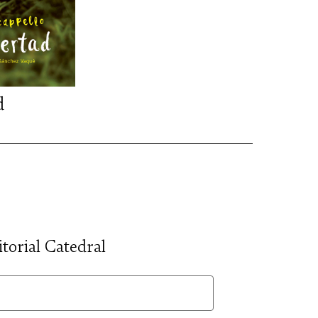
d
itorial Catedral