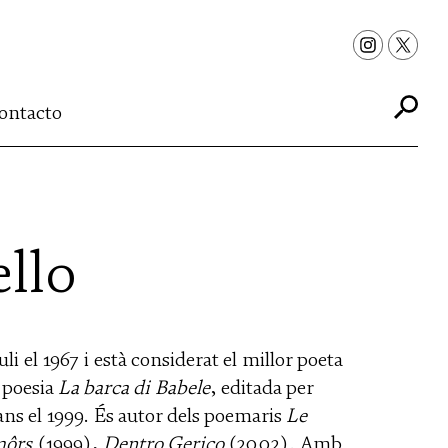
ontacto
ello
i el 1967 i està considerat el millor poeta
e poesia
La barca di Babele
, editada per
ns el 1999. És autor dels poemaris
Le
ôrs
(1999),
Dentro Gerico
(2002). Amb