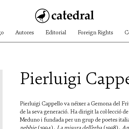
go
Autores
Editorial
Foreign Rights
C
Pierluigi Capp
Pierluigi Cappello va néixer a Gemona del Friul
de la seva generació. Ha dirigit la col·lecció d
Meduno i fundada per un grup de poetes italia
nebbie
(1994),
La misura dell’erba
(1998),
Am