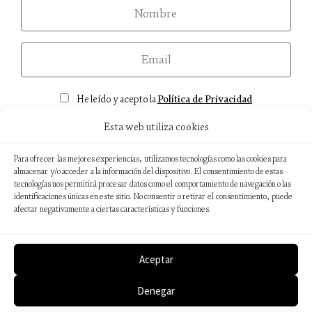
nom
email
Consentimiento
He leído y acepto la
Política de Privacidad
Esta web utiliza cookies
Para ofrecer las mejores experiencias, utilizamos tecnologías como las cookies para
almacenar y/o acceder a la información del dispositivo. El consentimiento de estas
tecnologías nos permitirá procesar datos como el comportamiento de navegación o las
Aviso legal
identificaciones únicas en este sitio. No consentir o retirar el consentimiento, puede
Política de privacidad
afectar negativamente a ciertas características y funciones.
Política de cookies
Sostenibilidad ambiental
Aceptar
Denegar
© 2026 Editorial Catedral