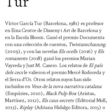
Tur
Víctor García Tur (Barcelona, 1981) es profesor
en Eina Centre de Disseny i Art de Barcelona y
en la Escola Bloom. Ganó el premio Documenta
con una colección de cuentos,
Twistanschauung
(2009), y con las novelas
Els ocells
(2016) y
Els
romanents
(2018) ganó los premios Marian
Vayreda y Just M. Casero. Los relatos de
El país
dels cecs
le valieron el premio Mercè Rodoreda y
el Serra d’Or. Otros relatos suyos han sido
incluidos en
Veus de la nova narrativa catalana
(Empúries, 2010),
Black Pulp Box
(Aristas,
Martínez, 2012),
Els caus secrets
(Editorial Moll,
2013),
Riplay
(Adriana Hidalgo Editora, 2015) o