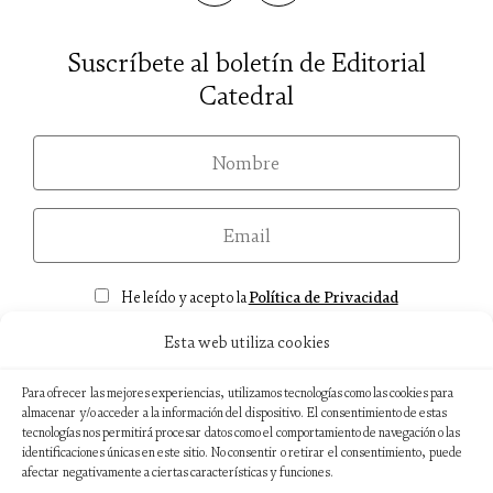
Suscríbete al boletín de Editorial
Catedral
nom
email
Consentimiento
He leído y acepto la
Política de Privacidad
Esta web utiliza cookies
Para ofrecer las mejores experiencias, utilizamos tecnologías como las cookies para
almacenar y/o acceder a la información del dispositivo. El consentimiento de estas
Aviso legal
tecnologías nos permitirá procesar datos como el comportamiento de navegación o las
identificaciones únicas en este sitio. No consentir o retirar el consentimiento, puede
Política de privacidad
afectar negativamente a ciertas características y funciones.