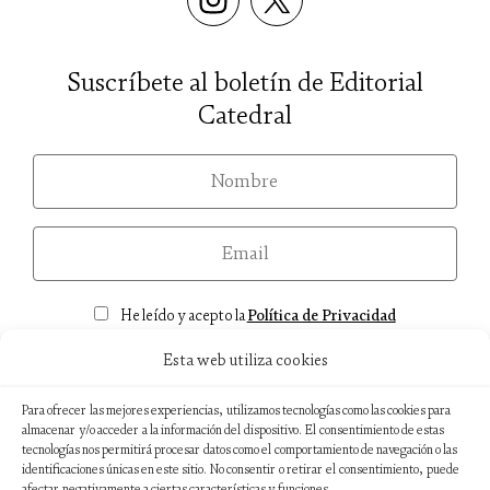
Suscríbete al boletín de Editorial
Catedral
nom
email
Consentimiento
He leído y acepto la
Política de Privacidad
Esta web utiliza cookies
Para ofrecer las mejores experiencias, utilizamos tecnologías como las cookies para
almacenar y/o acceder a la información del dispositivo. El consentimiento de estas
Aviso legal
tecnologías nos permitirá procesar datos como el comportamiento de navegación o las
identificaciones únicas en este sitio. No consentir o retirar el consentimiento, puede
afectar negativamente a ciertas características y funciones.