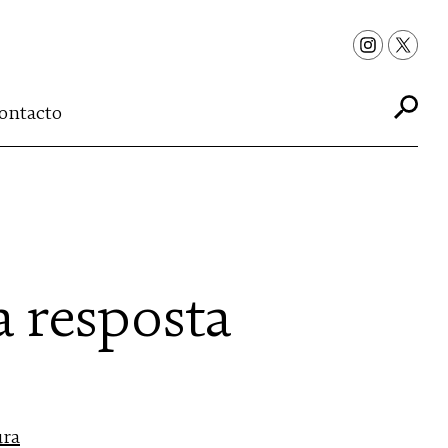
ontacto
a resposta
ura