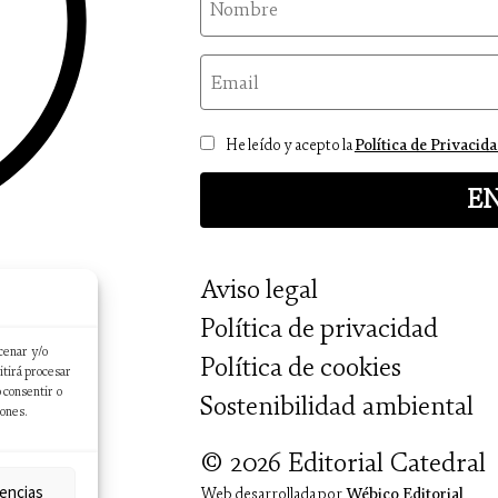
email
Consentimiento
He leído y acepto la
Política de Privacid
Aviso legal
Política de privacidad
cenar y/o
Política de cookies
itirá procesar
 consentir o
Sostenibilidad ambiental
iones.
© 2026 Editorial Catedral
encias
Web desarrollada por
Wébico Editorial