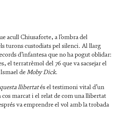
que acull Chiusaforte, a l’ombra del
s turons custodiats pel silenci. Al llarg
records d’infantesa que no ha pogut oblidar:
ves, el terratrèmol del 76 que va sacsejar el
l’Ismael de
Moby Dick
.
questa llibertat
és el testimoni vital d’un
os marcat i el relat de com una llibertat
 després va emprendre el vol amb la trobada