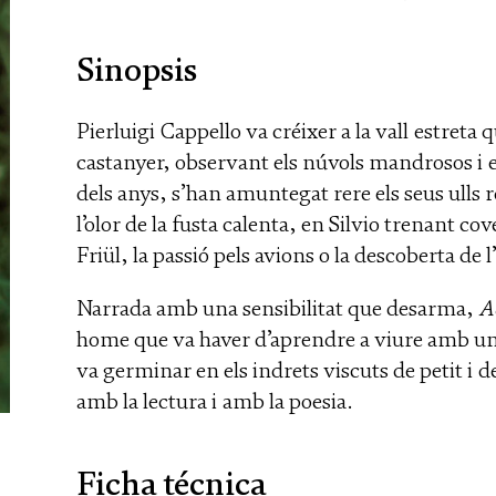
Sinopsis
Pierluigi Cappello va créixer a la vall estreta 
castanyer, observant els núvols mandrosos i el
dels anys, s’han amuntegat rere els seus ulls 
l’olor de la fusta calenta, en Silvio trenant co
Friül, la passió pels avions o la descoberta de 
Narrada amb una sensibilitat que desarma,
A
home que va haver d’aprendre a viure amb un c
va germinar en els indrets viscuts de petit i
amb la lectura i amb la poesia.
Ficha técnica