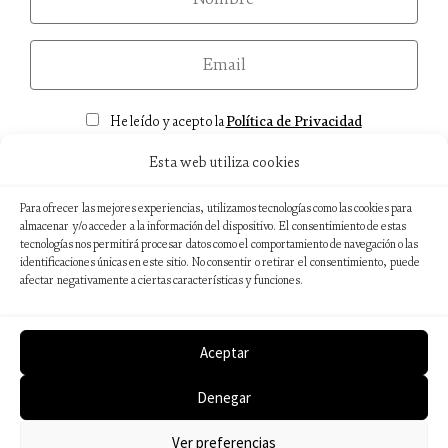
email
Consentimiento
He leído y acepto la
Política de Privacidad
Esta web utiliza cookies
Para ofrecer las mejores experiencias, utilizamos tecnologías como las cookies para
almacenar y/o acceder a la información del dispositivo. El consentimiento de estas
Aviso legal
tecnologías nos permitirá procesar datos como el comportamiento de navegación o las
identificaciones únicas en este sitio. No consentir o retirar el consentimiento, puede
Política de privacidad
afectar negativamente a ciertas características y funciones.
Política de cookies
Sostenibilidad ambiental
Aceptar
Denegar
© 2026 Editorial Catedral
Web desarrollada por
Wébico Editorial
Ver preferencias