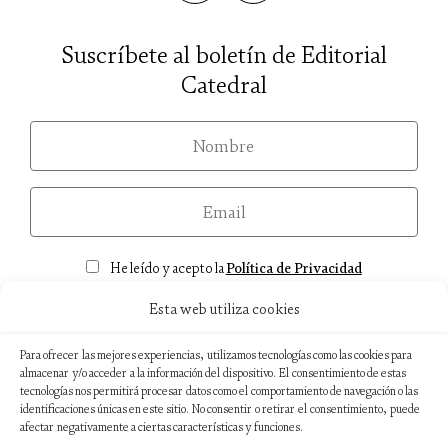
Suscríbete al boletín de Editorial
Catedral
nom
email
Consentimiento
He leído y acepto la
Política de Privacidad
Esta web utiliza cookies
Para ofrecer las mejores experiencias, utilizamos tecnologías como las cookies para
almacenar y/o acceder a la información del dispositivo. El consentimiento de estas
Aviso legal
tecnologías nos permitirá procesar datos como el comportamiento de navegación o las
identificaciones únicas en este sitio. No consentir o retirar el consentimiento, puede
Política de privacidad
afectar negativamente a ciertas características y funciones.