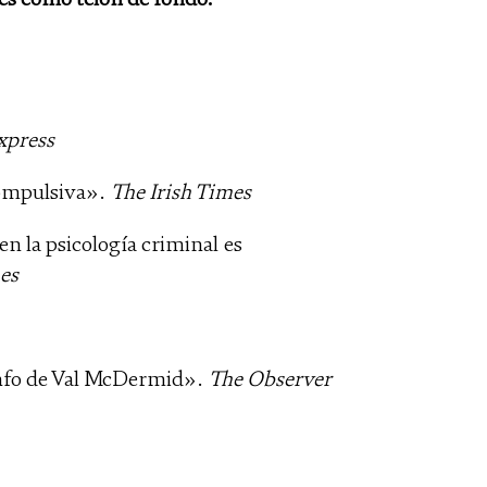
xpress
compulsiva».
The Irish Times
 la psicología criminal es
es
iunfo de Val McDermid».
The Observer