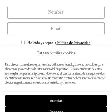
nom
email
Consentimiento
He leído y acepto la
Política de Privacidad
Esta web utiliza cookies
Para ofrecer las mejores experiencias, utilizamos tecnologías como las cookies para
almacenar y/o acceder a la información del dispositivo. El consentimiento de estas
Aviso legal
tecnologías nos permitirá procesar datos como el comportamiento de navegación o las
identificaciones únicas en este sitio. No consentir o retirar el consentimiento, puede
Política de privacidad
afectar negativamente a ciertas características y funciones.
Política de cookies
Sostenibilidad ambiental
Aceptar
Denegar