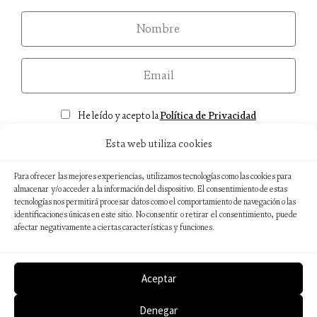
nom
email
Consentimiento
He leído y acepto la
Política de Privacidad
Esta web utiliza cookies
Para ofrecer las mejores experiencias, utilizamos tecnologías como las cookies para
almacenar y/o acceder a la información del dispositivo. El consentimiento de estas
tecnologías nos permitirá procesar datos como el comportamiento de navegación o las
Aviso legal
identificaciones únicas en este sitio. No consentir o retirar el consentimiento, puede
Política de privacidad
afectar negativamente a ciertas características y funciones.
Política de cookies
Sostenibilidad ambiental
Aceptar
Denegar