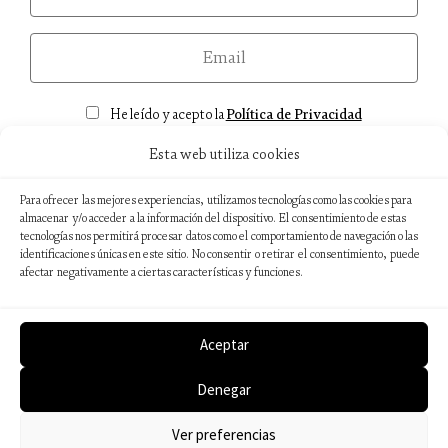
email
Consentimiento
He leído y acepto la
Política de Privacidad
Esta web utiliza cookies
Para ofrecer las mejores experiencias, utilizamos tecnologías como las cookies para
almacenar y/o acceder a la información del dispositivo. El consentimiento de estas
tecnologías nos permitirá procesar datos como el comportamiento de navegación o las
Aviso legal
identificaciones únicas en este sitio. No consentir o retirar el consentimiento, puede
Política de privacidad
afectar negativamente a ciertas características y funciones.
Política de cookies
Sostenibilidad ambiental
Aceptar
Denegar
© 2026 Editorial Catedral
Web desarrollada por
Wébico Editorial
Ver preferencias