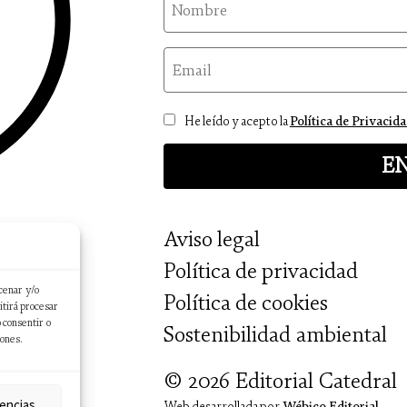
email
Consentimiento
He leído y acepto la
Política de Privacid
Aviso legal
Política de privacidad
cenar y/o
Política de cookies
itirá procesar
 consentir o
Sostenibilidad ambiental
iones.
© 2026 Editorial Catedral
encias
Web desarrollada por
Wébico Editorial