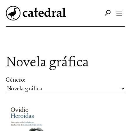
Catálogo
Autores
Novela gráfica
Editorial
Género:
Foreign Rights
Contacto