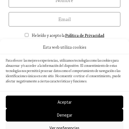
email
Consentimiento
He leído y acepto la
Política de Privacidad
Esta web utiliza cookies
Para ofrecer las mejores experiencias, utilizamos tecnologías como las cookies para
almacenar y/o acceder a la información del dispositivo. El consentimiento de estas
Aviso legal
tecnologías nos permitirá procesar datos como el comportamiento de navegación o las
identificaciones únicas en este sitio. No consentir o retirar el consentimiento, puede
Política de privacidad
afectar negativamente a ciertas características y funciones.
Política de cookies
Sostenibilidad ambiental
Aceptar
Denegar
© 2026 Editorial Catedral
Web desarrollada por
Wébico Editorial
Ver preferencias