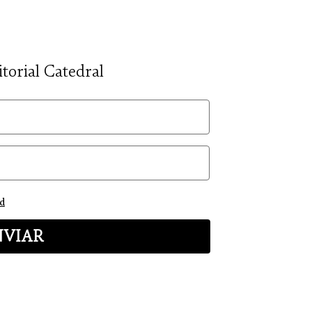
itorial Catedral
ad