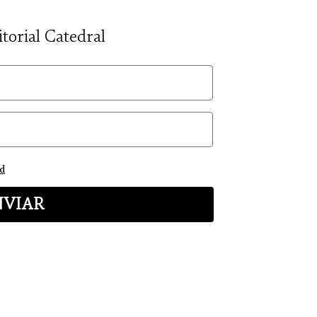
itorial Catedral
ad