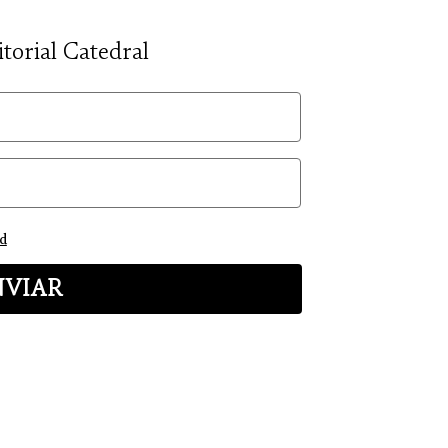
itorial Catedral
ad