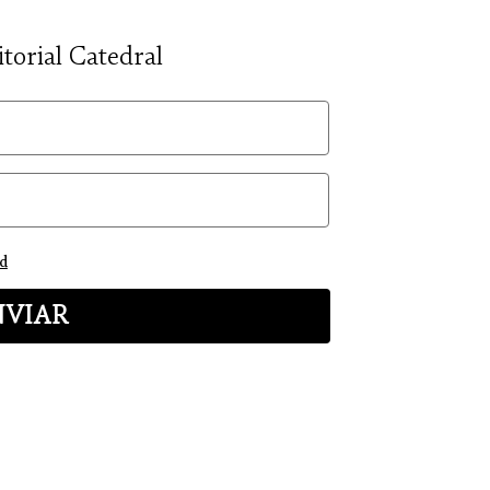
itorial Catedral
ad