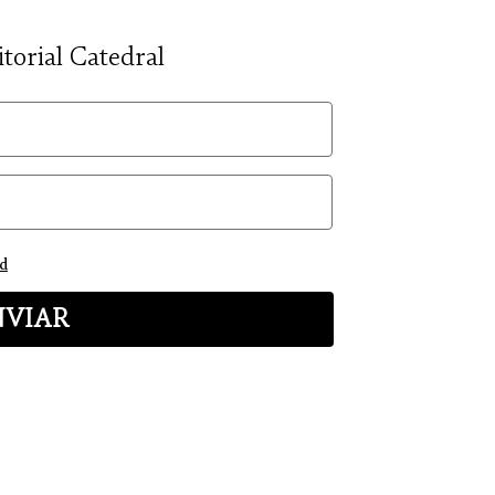
itorial Catedral
ad