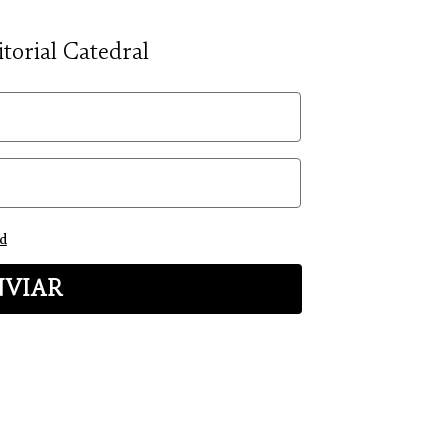
itorial Catedral
ad